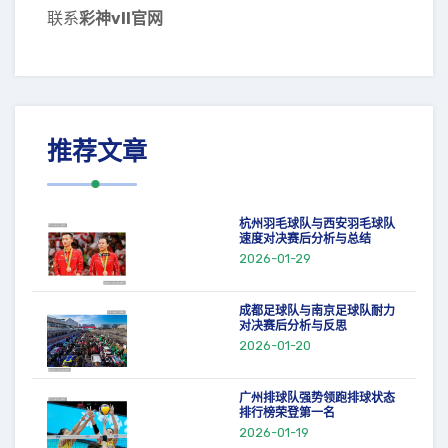
联系
彩神vll官网
推荐文章
杭州羽毛球队与西安羽毛球队
速度对决赛后分析与总结
2026-01-29
成都足球队与南京足球队耐力
对决赛后分析与反思
2026-01-20
广州排球队强势领跑排球状态
排行榜荣登第一名
2026-01-19