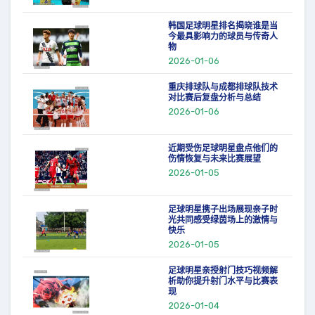
韩国足球明星排名揭晓谁是当
今最具影响力的球员与传奇人
物
2026-01-06
重庆排球队与成都排球队技术
对比赛后复盘分析与总结
2026-01-06
近期受伤足球明星盘点他们的
伤情恢复与未来比赛展望
2026-01-05
足球明星携子出场展现亲子时
光共同感受绿茵场上的激情与
快乐
2026-01-05
足球明星亲授射门技巧视频解
析助你提升射门水平与比赛表
现
2026-01-04