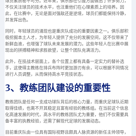
球员素质密不可分。近年来，俱乐部在引援方面做出了许多努力，
不仅关注球员的技术水平，也注重他们在心理素质上的培养。因
此，在比赛中，无论是面对强敌还是逆境，球员们都能保持冷静，
并发挥出色。
同时，年轻球员的涌现也是重庆队成功的重要因素之一。俱乐部积
极挖掘本土人才，为年轻人提供了充分的发展空间，这不仅带来了
新鲜血液，也增强了球队未来发展的潜力。这些年轻人在比赛中展
现出的拼搏精神和求胜欲望，让整个团队充满活力。
此外，在技战术层面上，各个位置上都有具备一定实力的替补选
手，这使得主教练在排兵布阵时更加游刃有余，可以根据不同情况
进行人员调整，从而保持高水平竞技状态。
3、教练团队建设的重要性
教练团队是任何一支成功球队背后的核心力量，而重庆足球队近期
取得佳绩，也离不开其稳定且富有经验的教练组。在当前这个信息
化高速发展的时代，高水平的教练团队尤为重要，他们不仅需要具
备丰富的执教经验，还需了解现代足球的发展动态。
目前重庆队由一位具有国际视野且颇具人脉资源的新任主帅领导，